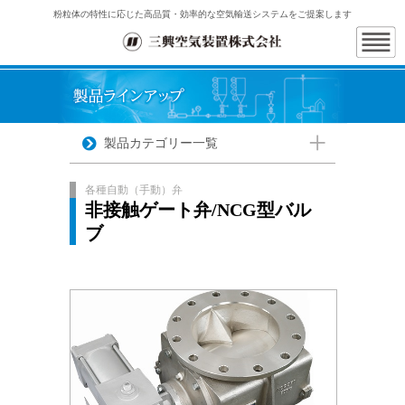
粉粒体の特性に応じた高品質・効率的な空気輸送システムをご提案します
製品カテゴリー一覧
各種自動（手動）弁
非接触ゲート弁/NCG型バル
ブ